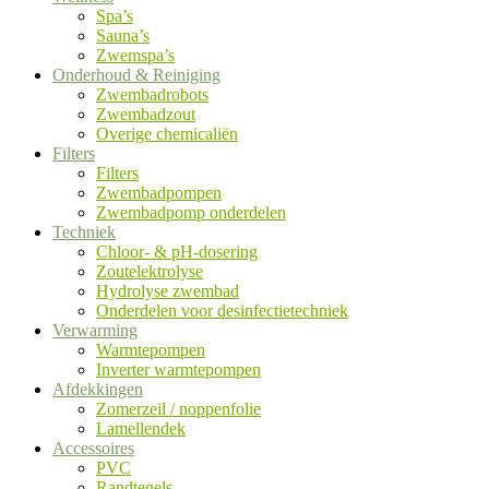
Spa’s
Sauna’s
Zwemspa’s
Onderhoud & Reiniging
Zwembadrobots
Zwembadzout
Overige chemicaliën
Filters
Filters
Zwembadpompen
Zwembadpomp onderdelen
Techniek
Chloor- & pH-dosering
Zoutelektrolyse
Hydrolyse zwembad
Onderdelen voor desinfectietechniek
Verwarming
Warmtepompen
Inverter warmtepompen
Afdekkingen
Zomerzeil / noppenfolie
Lamellendek
Accessoires
PVC
Randtegels