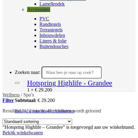
Lamellendek
Accessoires
PVC
Randtegels
Terrastegels
Inbouwdelen
Liners & folie
Buitendouches
Zoeken naar:
Hotspring Highlife - Grandee
1 ×
€
29.200
Wellness
/
Spa’s
Filter
Subtotaal:
€
29.200
Resultaat 1–12 van de 48 resultaten wordt getoond
Bekijk winkelwagen
Afrekenen
“Hotspring Highlife – Grandee” is toegevoegd aan uw winkelmand.
Bekijk winkelwagen