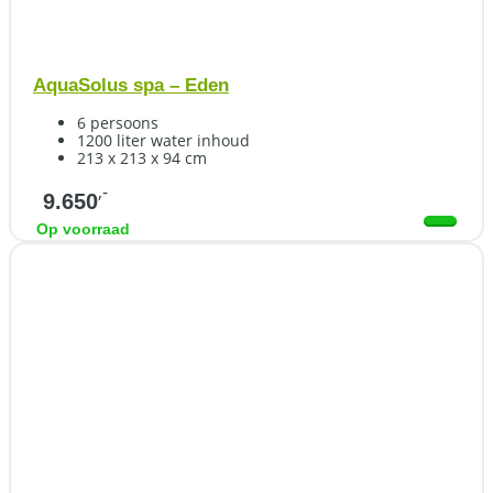
AquaSolus spa – Eden
6 persoons
1200 liter water inhoud
213 x 213 x 94 cm
,-
9.650
Op voorraad