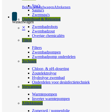
Spa’s
Bekijk winkelwagen
Afrekenen
Sauna's
Zwemspa's
Onderhoud & Reiniging
Winkelwagen
×
Zwembadrobots
Zwembadzout
Overige chemicaliën
Filters
Filters
Zwembadpompen
Zwembadpomp onderdelen
Techniek
Chloor- & pH-dosering
Zoutelektrolyse
Hydrolyse zwembad
Onderdelen voor desinfectietechniek
Verwarming
Warmtepompen
Inverter warmtepompen
Afdekkingen
Zomerzeil / noppenfolie