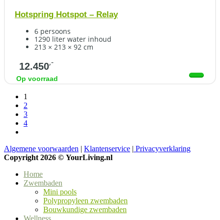
Hotspring Hotspot – Relay
6 persoons
1290 liter water inhoud
213 × 213 × 92 cm
,-
12.450
Op voorraad
1
2
3
4
Algemene voorwaarden
|
Klantenservice
|
Privacyverklaring
Copyright 2026 ©
YourLiving.nl
Home
Zwembaden
Mini pools
Polypropyleen zwembaden
Bouwkundige zwembaden
Wellness