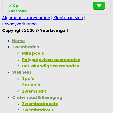
Op
voorraad
Algemene voorwaarden
|
Klantenservice
|
Privacyverklaring
Copyright 2026 ©
YourLiving.nl
Home
Zwembaden
Mini pools
Polypropyleen zwembaden
Bouwkundige zwembaden
Wellness
Spa’s
Sauna’s
Zwemspa’s
Onderhoud & Reiniging
Zwembadrobots
Zwembadzout