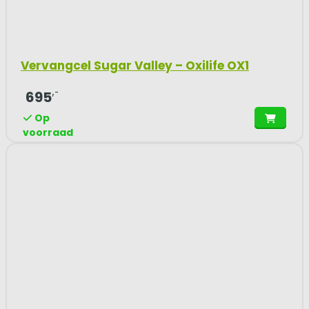
Vervangcel Sugar Valley – Oxilife OX1
,-
695
Op
voorraad