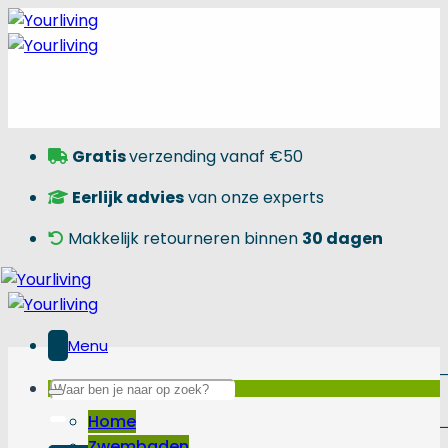
Skip
to
content
Gratis
verzending vanaf €50
Eerlijk advies
van onze experts
Makkelijk retourneren binnen
30 dagen
Menu
Zoeken
naar:
Home
Zwembaden