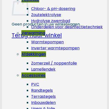
Chloor- & pH-dosering
Zoutelektrolyse
Hydrolyse zwembad
Geen producten in uw winkelwagen.
Onderdelen voor desinfectietechniek
Verwarming
Terug naar winkel
Warmtepompen
Inverter warmtepompen
Afdekkingen
Zomerzeil / noppenfolie
Lamellendek
Accessoires
PVC
Randtegels
Terrastegels
Inbouwdelen
Liners & folie