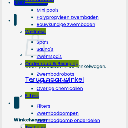
Klantenservice
Mini pools
Polypropyleen zwembaden
Bouwkundige zwembaden
Wellness
Spa’s
Sauna's
Zwemspa's
Onderhoud & Reiniging
Geen producten in uw winkelwagen.
Zwembadrobots
Terug naar winkel
Zwembadzout
Overige chemicaliën
Filters
Filters
Zwembadpompen
Winkelwagen
Zwembadpomp onderdelen
Techniek