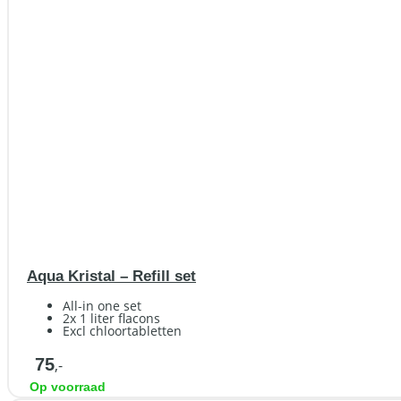
Aqua Kristal – Refill set
All-in one set
2x 1 liter flacons
Excl chloortabletten
75
,-
Op voorraad