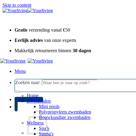
Skip to content
Gratis
verzending vanaf €50
Eerlijk advies
van onze experts
Makkelijk retourneren binnen
30 dagen
Menu
Zoeken naar:
Home
Klantenservice
Zwembaden
Mini pools
Polypropyleen zwembaden
Bouwkundige zwembaden
Wellness
Spa’s
Sauna's