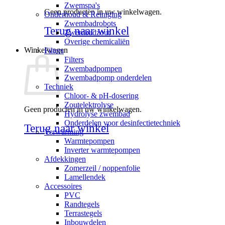
Zwemspa's
Geen producten in uw winkelwagen.
Onderhoud & Reiniging
Zwembadrobots
Terug naar winkel
Zwembadzout
Overige chemicaliën
Winkelwagen
Filters
Filters
Zwembadpompen
Zwembadpomp onderdelen
Techniek
Chloor- & pH-dosering
Zoutelektrolyse
Geen producten in uw winkelwagen.
Hydrolyse zwembad
Onderdelen voor desinfectietechniek
Terug naar winkel
Verwarming
Warmtepompen
Inverter warmtepompen
Afdekkingen
Zomerzeil / noppenfolie
Lamellendek
Accessoires
PVC
Randtegels
Terrastegels
Inbouwdelen