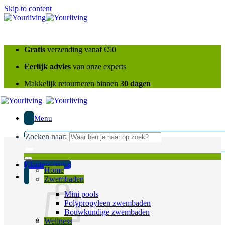
Skip to content
Gratis
verzending vanaf €50
Eerlijk advies
van onze experts
Makkelijk retourneren binnen
30 dagen
Menu
Zoeken naar:
Klantenservice
Home
Zwembaden
Mini pools
Polypropyleen zwembaden
Bouwkundige zwembaden
Wellness