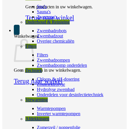
Spa’s
Geen producten in uw winkelwagen.
Sauna's
Terug naar winkel
Zwemspa's
Onderhoud & Reiniging
Zwembadrobots
Zwembadzout
Winkelwagen
Overige chemicaliën
Filters
Filters
Zwembadpompen
Zwembadpomp onderdelen
Geen producten in uw winkelwagen.
Techniek
Chloor- & pH-dosering
Terug naar winkel
Zoutelektrolyse
Hydrolyse zwembad
Onderdelen voor desinfectietechniek
Verwarming
Warmtepompen
Inverter warmtepompen
Afdekkingen
Zomerzeil / noppenfolie