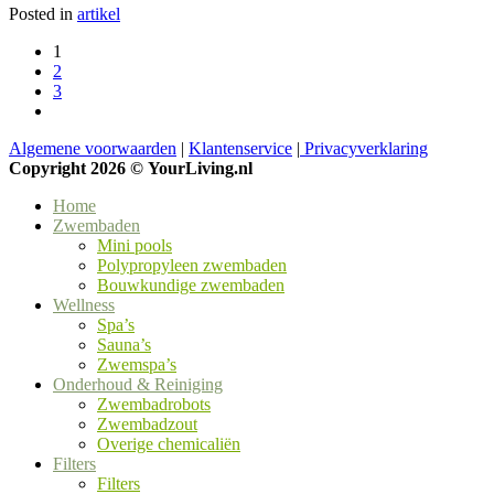
Posted in
artikel
1
2
3
Algemene voorwaarden
|
Klantenservice
|
Privacyverklaring
Copyright 2026 ©
YourLiving.nl
Home
Zwembaden
Mini pools
Polypropyleen zwembaden
Bouwkundige zwembaden
Wellness
Spa’s
Sauna’s
Zwemspa’s
Onderhoud & Reiniging
Zwembadrobots
Zwembadzout
Overige chemicaliën
Filters
Filters