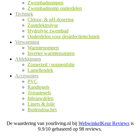
Zwembadpompen
Zwembadpomp onderdelen
Techniek
Chloor- & pH-dosering
Zoutelektrolyse
Hydrolyse zwembad
Onderdelen voor desinfectietechniek
Verwarming
Warmtepompen
Inverter warmtepompen
Afdekkingen
Zomerzeil / noppenfolie
Lamellendek
Accessoires
PVC
Randtegels
Terrastegels
Inbouwdelen
Liners & folie
Buitendouches
De waardering van yourliving.nl bij
WebwinkelKeur Reviews
is
9.9/10 gebaseerd op 98 reviews.