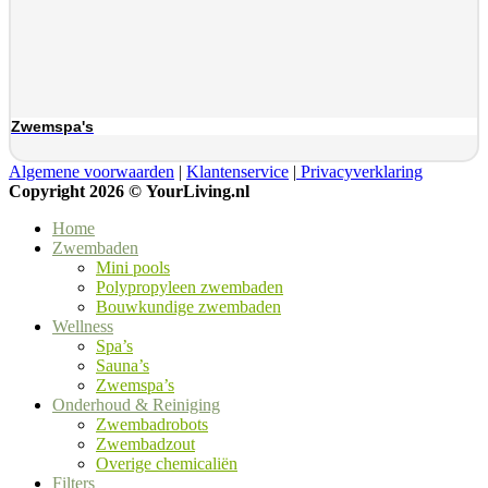
Zwemspa's
Algemene voorwaarden
|
Klantenservice
|
Privacyverklaring
Copyright 2026 ©
YourLiving.nl
Home
Zwembaden
Mini pools
Polypropyleen zwembaden
Bouwkundige zwembaden
Wellness
Spa’s
Sauna’s
Zwemspa’s
Onderhoud & Reiniging
Zwembadrobots
Zwembadzout
Overige chemicaliën
Filters