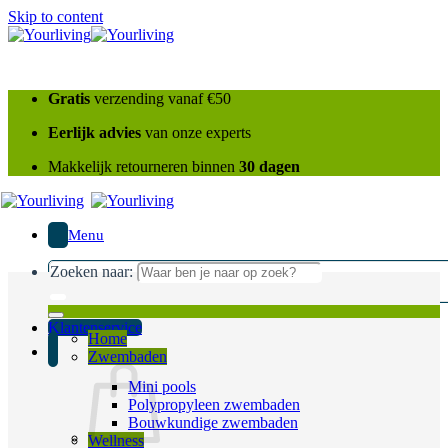
Skip to content
Gratis
verzending vanaf €50
Eerlijk advies
van onze experts
Makkelijk retourneren binnen
30 dagen
Menu
Zoeken naar:
Klantenservice
Home
Zwembaden
Mini pools
Polypropyleen zwembaden
Bouwkundige zwembaden
Wellness