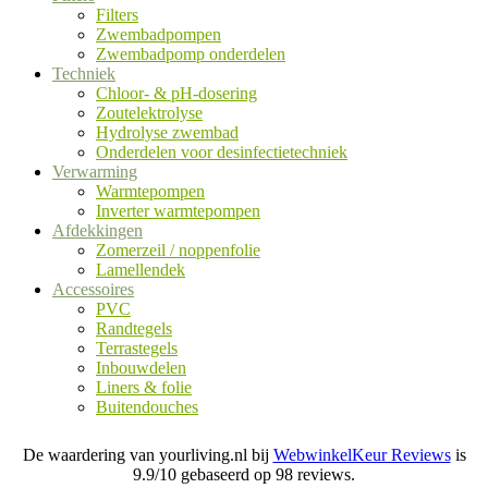
Filters
Zwembadpompen
Zwembadpomp onderdelen
Techniek
Chloor- & pH-dosering
Zoutelektrolyse
Hydrolyse zwembad
Onderdelen voor desinfectietechniek
Verwarming
Warmtepompen
Inverter warmtepompen
Afdekkingen
Zomerzeil / noppenfolie
Lamellendek
Accessoires
PVC
Randtegels
Terrastegels
Inbouwdelen
Liners & folie
Buitendouches
De waardering van yourliving.nl bij
WebwinkelKeur Reviews
is
9.9/10 gebaseerd op 98 reviews.