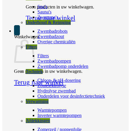
Spa’s
Geen producten in uw winkelwagen.
Sauna's
Terug naar winkel
Zwemspa's
Onderhoud & Reiniging
Zwembadrobots
Zwembadzout
Winkelwagen
Overige chemicaliën
Filters
Filters
Zwembadpompen
Zwembadpomp onderdelen
Geen producten in uw winkelwagen.
Techniek
Chloor- & pH-dosering
Terug naar winkel
Zoutelektrolyse
Hydrolyse zwembad
Onderdelen voor desinfectietechniek
Verwarming
Warmtepompen
Inverter warmtepompen
Afdekkingen
Zomerzeil / noppenfolie