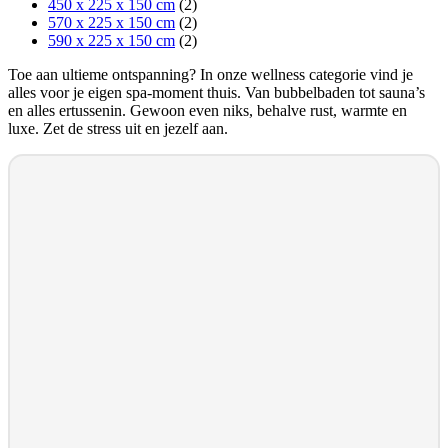
450 x 225 x 150 cm
(2)
570 x 225 x 150 cm
(2)
590 x 225 x 150 cm
(2)
Toe aan ultieme ontspanning? In onze wellness categorie vind je
alles voor je eigen spa-moment thuis. Van bubbelbaden tot sauna’s
en alles ertussenin. Gewoon even niks, behalve rust, warmte en
luxe. Zet de stress uit en jezelf aan.