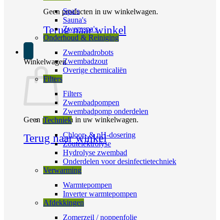
Spa’s
Geen producten in uw winkelwagen.
Sauna's
Terug naar winkel
Zwemspa's
Onderhoud & Reiniging
Zwembadrobots
Zwembadzout
Winkelwagen
Overige chemicaliën
Filters
Filters
Zwembadpompen
Zwembadpomp onderdelen
Geen producten in uw winkelwagen.
Techniek
Chloor- & pH-dosering
Terug naar winkel
Zoutelektrolyse
Hydrolyse zwembad
Onderdelen voor desinfectietechniek
Verwarming
Warmtepompen
Inverter warmtepompen
Afdekkingen
Zomerzeil / noppenfolie