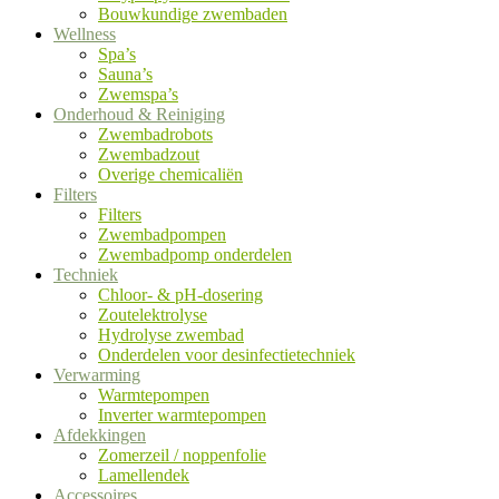
Bouwkundige zwembaden
Wellness
Spa’s
Sauna’s
Zwemspa’s
Onderhoud & Reiniging
Zwembadrobots
Zwembadzout
Overige chemicaliën
Filters
Filters
Zwembadpompen
Zwembadpomp onderdelen
Techniek
Chloor- & pH-dosering
Zoutelektrolyse
Hydrolyse zwembad
Onderdelen voor desinfectietechniek
Verwarming
Warmtepompen
Inverter warmtepompen
Afdekkingen
Zomerzeil / noppenfolie
Lamellendek
Accessoires