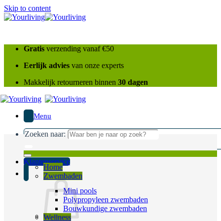
Skip to content
Gratis
verzending vanaf €50
Eerlijk advies
van onze experts
Makkelijk retourneren binnen
30 dagen
Menu
Zoeken naar:
Klantenservice
Home
Zwembaden
Mini pools
Polypropyleen zwembaden
Bouwkundige zwembaden
Wellness