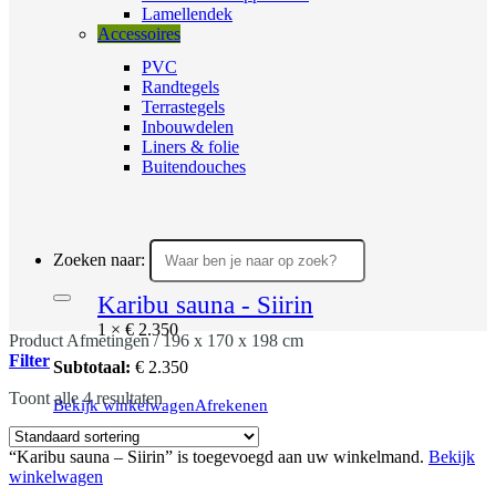
Lamellendek
Accessoires
PVC
Randtegels
Terrastegels
Inbouwdelen
Liners & folie
Buitendouches
Zoeken naar:
Karibu sauna - Siirin
1 ×
€
2.350
Product Afmetingen
/
196 x 170 x 198 cm
Filter
Subtotaal:
€
2.350
Toont alle 4 resultaten
Bekijk winkelwagen
Afrekenen
“Karibu sauna – Siirin” is toegevoegd aan uw winkelmand.
Bekijk
winkelwagen