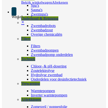
Bekijk winkelwagen
Afrekenen
Spa’s
Sauna's
Zwemspa's
Winkelwagen
Onderhoud & Reiniging
×
Zwembadrobots
Zwembadzout
Overige chemicaliën
Filters
Filters
Zwembadpompen
Zwembadpomp onderdelen
Techniek
Chloor- & pH-dosering
Zoutelektrolyse
Hydrolyse zwembad
Onderdelen voor desinfectietechniek
Verwarming
Warmtepompen
Inverter warmtepompen
Afdekkingen
Zomerzeil / noppenfolie