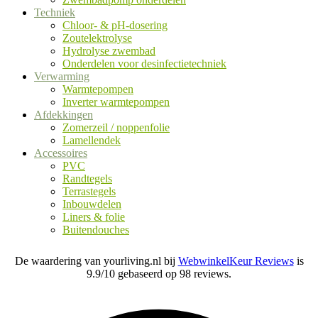
Techniek
Chloor- & pH-dosering
Zoutelektrolyse
Hydrolyse zwembad
Onderdelen voor desinfectietechniek
Verwarming
Warmtepompen
Inverter warmtepompen
Afdekkingen
Zomerzeil / noppenfolie
Lamellendek
Accessoires
PVC
Randtegels
Terrastegels
Inbouwdelen
Liners & folie
Buitendouches
De waardering van yourliving.nl bij
WebwinkelKeur Reviews
is
9.9/10 gebaseerd op 98 reviews.