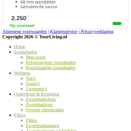
68 mm wanddikte
Geïsoleerde sauna
,-
2.250
Op voorraad
Algemene voorwaarden
|
Klantenservice
|
Privacyverklaring
Copyright 2026 ©
YourLiving.nl
Home
Zwembaden
Mini pools
Polypropyleen zwembaden
Bouwkundige zwembaden
Wellness
Spa’s
Sauna’s
Zwemspa’s
Onderhoud & Reiniging
Zwembadrobots
Zwembadzout
Overige chemicaliën
Filters
Filters
Zwembadpompen
Zwembadpomp onderdelen