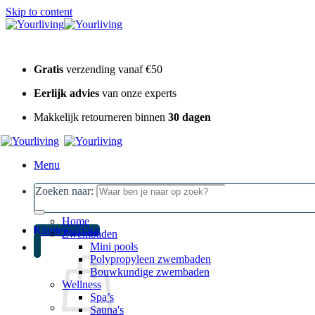
Skip to content
Gratis
verzending vanaf €50
Eerlijk advies
van onze experts
Makkelijk retourneren binnen
30 dagen
Menu
Zoeken naar:
Home
Klantenservice
Zwembaden
Mini pools
Polypropyleen zwembaden
Bouwkundige zwembaden
Wellness
Spa’s
Sauna's