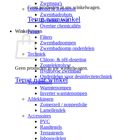
Zwemspa's
Geen producten in uw winkelwagen.
Onderhoud & Reiniging
Zwembadrobots
Terug naar winkel
Zwembadzout
Overige chemicaliën
Winkelwagen
Filters
Filters
Zwembadpompen
Zwembadpomp onderdelen
Techniek
Chloor- & pH-dosering
Zoutelektrolyse
Geen producten in uw winkelwagen.
Hydrolyse zwembad
Onderdelen voor desinfectietechniek
Terug naar winkel
Verwarming
Warmtepompen
Inverter warmtepompen
Afdekkingen
Zomerzeil / noppenfolie
Lamellendek
Accessoires
PVC
Randtegels
Terrastegels
Inbouwdelen