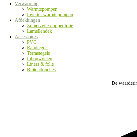
Verwarming
Warmtepompen
Inverter warmtepompen
Afdekkingen
Zomerzeil / noppenfolie
Lamellendek
Accessoires
PVC
Randtegels
Terrastegels
Inbouwdelen
Liners & folie
Buitendouches
De waarderin