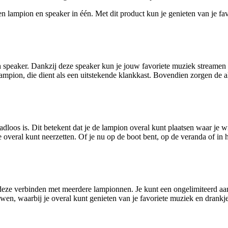
n lampion en speaker in één. Met dit product kun je genieten van je favori
speaker. Dankzij deze speaker kun je jouw favoriete muziek streamen v
e lampion, die dient als een uitstekende klankkast. Bovendien zorgen d
oos is. Dit betekent dat je de lampion overal kunt plaatsen waar je wilt
 overal kunt neerzetten. Of je nu op de boot bent, op de veranda of in h
deze verbinden met meerdere lampionnen. Je kunt een ongelimiteerd aant
wen, waarbij je overal kunt genieten van je favoriete muziek en drankje