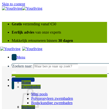
Skip to content
Gratis
verzending vanaf €50
Eerlijk advies
van onze experts
Makkelijk retourneren binnen
30 dagen
Menu
Zoeken naar:
Klantenservice
Home
Zwembaden
Mini pools
Polypropyleen zwembaden
Bouwkundige zwembaden
Wellness