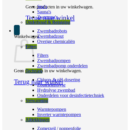
Spa’s
Geen producten in uw winkelwagen.
Sauna's
Terug naar winkel
Zwemspa's
Onderhoud & Reiniging
Zwembadrobots
Zwembadzout
Winkelwagen
Overige chemicaliën
Filters
Filters
Zwembadpompen
Zwembadpomp onderdelen
Geen producten in uw winkelwagen.
Techniek
Chloor- & pH-dosering
Terug naar winkel
Zoutelektrolyse
Hydrolyse zwembad
Onderdelen voor desinfectietechniek
Verwarming
Warmtepompen
Inverter warmtepompen
Afdekkingen
Zomerzeil / noppenfolie