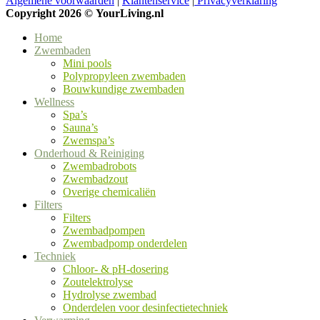
Algemene voorwaarden
|
Klantenservice
|
Privacyverklaring
Copyright 2026 ©
YourLiving.nl
Home
Zwembaden
Mini pools
Polypropyleen zwembaden
Bouwkundige zwembaden
Wellness
Spa’s
Sauna’s
Zwemspa’s
Onderhoud & Reiniging
Zwembadrobots
Zwembadzout
Overige chemicaliën
Filters
Filters
Zwembadpompen
Zwembadpomp onderdelen
Techniek
Chloor- & pH-dosering
Zoutelektrolyse
Hydrolyse zwembad
Onderdelen voor desinfectietechniek