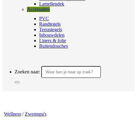
Lamellendek
Accessoires
PVC
Randtegels
Terrastegels
Inbouwdelen
Liners & folie
Buitendouches
Zoeken naar:
Wellness
/
Zwemspa's