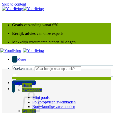
Skip to content
Gratis
verzending vanaf €50
Eerlijk advies
van onze experts
Makkelijk retourneren binnen
30 dagen
Menu
Zoeken naar:
Klantenservice
Home
Zwembaden
Mini pools
Polypropyleen zwembaden
Bouwkundige zwembaden
Wellness