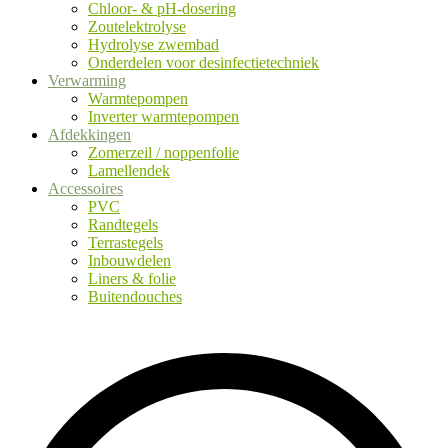
Chloor- & pH-dosering
Zoutelektrolyse
Hydrolyse zwembad
Onderdelen voor desinfectietechniek
Verwarming
Warmtepompen
Inverter warmtepompen
Afdekkingen
Zomerzeil / noppenfolie
Lamellendek
Accessoires
PVC
Randtegels
Terrastegels
Inbouwdelen
Liners & folie
Buitendouches