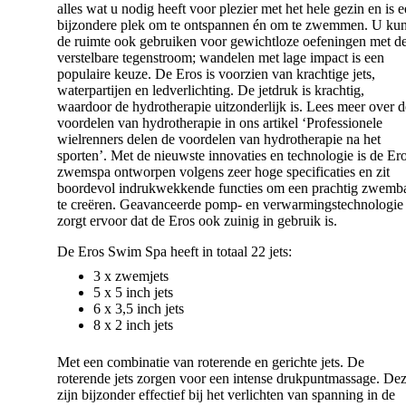
alles wat u nodig heeft voor plezier met het hele gezin en is 
bijzondere plek om te ontspannen én om te zwemmen. U kun
de ruimte ook gebruiken voor gewichtloze oefeningen met d
verstelbare tegenstroom; wandelen met lage impact is een
populaire keuze. De Eros is voorzien van krachtige jets,
waterpartijen en ledverlichting. De jetdruk is krachtig,
waardoor de hydrotherapie uitzonderlijk is. Lees meer over d
voordelen van hydrotherapie in ons artikel ‘Professionele
wielrenners delen de voordelen van hydrotherapie na het
sporten’. Met de nieuwste innovaties en technologie is de Er
zwemspa ontworpen volgens zeer hoge specificaties en zit
boordevol indrukwekkende functies om een ​​prachtig zwemb
te creëren. Geavanceerde pomp- en verwarmingstechnologie
zorgt ervoor dat de Eros ook zuinig in gebruik is.
De Eros Swim Spa heeft in totaal 22 jets:
3 x zwemjets
5 x 5 inch jets
6 x 3,5 inch jets
8 x 2 inch jets
Met een combinatie van roterende en gerichte jets. De
roterende jets zorgen voor een intense drukpuntmassage. De
zijn bijzonder effectief bij het verlichten van spanning in de