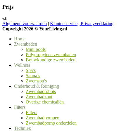
Prijs
€
€
Algemene voorwaarden
|
Klantenservice
|
Privacyverklaring
Copyright 2026 ©
YourLiving.nl
Home
Zwembaden
Mini pools
Polypropyleen zwembaden
Bouwkundige zwembaden
Wellness
Spa’s
Sauna’s
Zwemspa’s
Onderhoud & Reiniging
Zwembadrobots
Zwembadzout
Overige chemicaliën
Filters
Filters
Zwembadpompen
Zwembadpomp onderdelen
Techniek