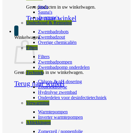
Spa’s
Geen producten in uw winkelwagen.
Sauna's
Terug naar winkel
Zwemspa's
Onderhoud & Reiniging
Zwembadrobots
Zwembadzout
Winkelwagen
Overige chemicaliën
Filters
Filters
Zwembadpompen
Zwembadpomp onderdelen
Geen producten in uw winkelwagen.
Techniek
Chloor- & pH-dosering
Terug naar winkel
Zoutelektrolyse
Hydrolyse zwembad
Onderdelen voor desinfectietechniek
Verwarming
Warmtepompen
Inverter warmtepompen
Afdekkingen
Zomerzeil / noppenfolie