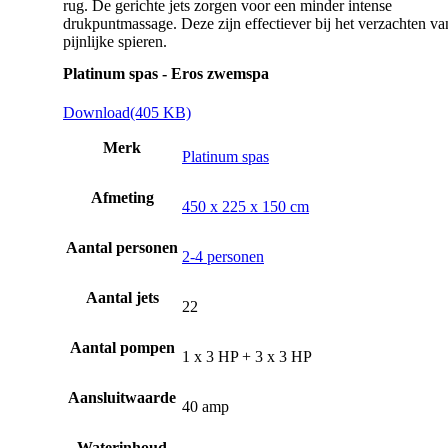
rug. De gerichte jets zorgen voor een minder intense
drukpuntmassage. Deze zijn effectiever bij het verzachten va
pijnlijke spieren.
Platinum spas - Eros zwemspa
Download
(405 KB)
Merk
Platinum spas
Afmeting
450 x 225 x 150 cm
Aantal personen
2-4 personen
Aantal jets
22
Aantal pompen
1 x 3 HP + 3 x 3 HP
Aansluitwaarde
40 amp
Waterinhoud