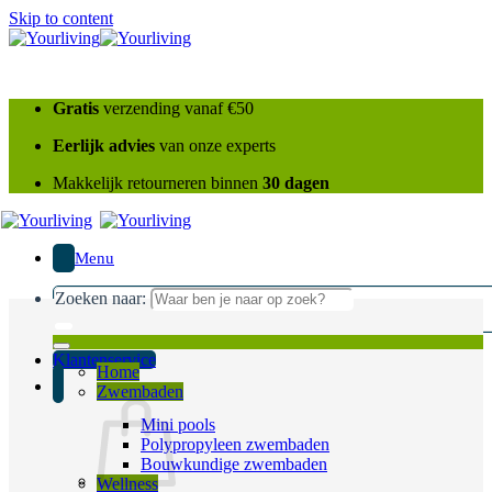
Skip to content
Gratis
verzending vanaf €50
Eerlijk advies
van onze experts
Makkelijk retourneren binnen
30 dagen
Menu
Zoeken naar:
Klantenservice
Home
Zwembaden
Mini pools
Polypropyleen zwembaden
Bouwkundige zwembaden
Wellness