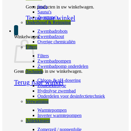
Spa’s
Geen producten in uw winkelwagen.
Sauna's
Terug naar winkel
Zwemspa's
Onderhoud & Reiniging
Zwembadrobots
Zwembadzout
Winkelwagen
Overige chemicaliën
Filters
Filters
Zwembadpompen
Zwembadpomp onderdelen
Geen producten in uw winkelwagen.
Techniek
Chloor- & pH-dosering
Terug naar winkel
Zoutelektrolyse
Hydrolyse zwembad
Onderdelen voor desinfectietechniek
Verwarming
Warmtepompen
Inverter warmtepompen
Afdekkingen
Zomerzeil / noppenfolie