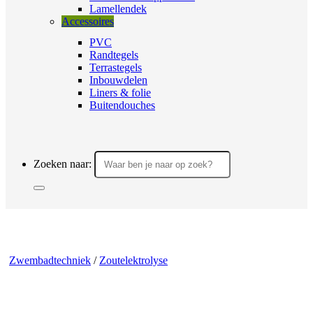
Lamellendek
Accessoires
PVC
Randtegels
Terrastegels
Inbouwdelen
Liners & folie
Buitendouches
Zoeken naar:
Zwembadtechniek
/
Zoutelektrolyse