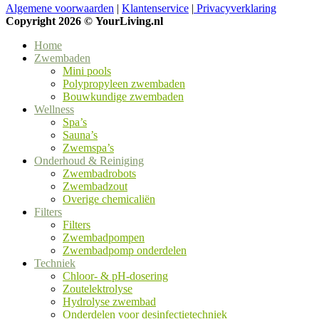
Algemene voorwaarden
|
Klantenservice
|
Privacyverklaring
Copyright 2026 ©
YourLiving.nl
Home
Zwembaden
Mini pools
Polypropyleen zwembaden
Bouwkundige zwembaden
Wellness
Spa’s
Sauna’s
Zwemspa’s
Onderhoud & Reiniging
Zwembadrobots
Zwembadzout
Overige chemicaliën
Filters
Filters
Zwembadpompen
Zwembadpomp onderdelen
Techniek
Chloor- & pH-dosering
Zoutelektrolyse
Hydrolyse zwembad
Onderdelen voor desinfectietechniek