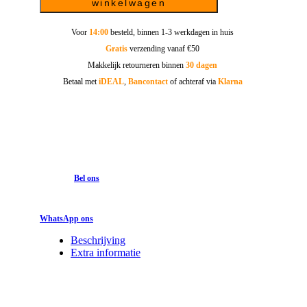
winkelwagen
Voor
14:00
besteld, binnen 1-3 werkdagen in huis
Gratis
verzending vanaf €50
Makkelijk retourneren binnen
30 dagen
Betaal met
iDEAL
,
Bancontact
of achteraf via
Klarna
Bel ons
WhatsApp ons
Beschrijving
Extra informatie