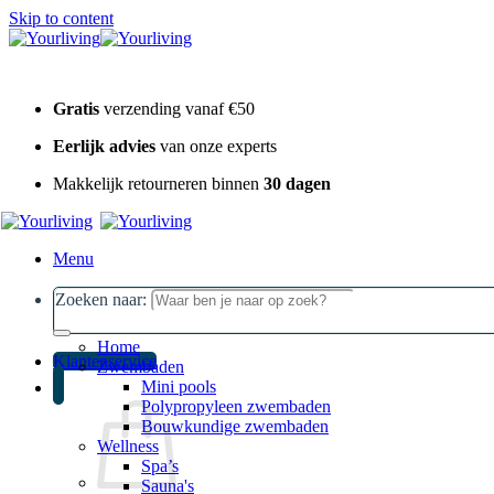
Skip to content
Gratis
verzending vanaf €50
Eerlijk advies
van onze experts
Makkelijk retourneren binnen
30 dagen
Menu
Zoeken naar:
Home
Klantenservice
Zwembaden
Mini pools
Polypropyleen zwembaden
Bouwkundige zwembaden
Wellness
Spa’s
Sauna's