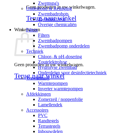
Zwemspa's
Geen producten in uw winkelwagen.
Onderhoud & Reiniging
Zwembadrobots
Terug naar winkel
Zwembadzout
Overige chemicaliën
Winkelwagen
Filters
Filters
Zwembadpompen
Zwembadpomp onderdelen
Techniek
Chloor- & pH-dosering
Zoutelektrolyse
Geen producten in uw winkelwagen.
Hydrolyse zwembad
Onderdelen voor desinfectietechniek
Terug naar winkel
Verwarming
Warmtepompen
Inverter warmtepompen
Afdekkingen
Zomerzeil / noppenfolie
Lamellendek
Accessoires
PVC
Randtegels
Terrastegels
Inbouwdelen