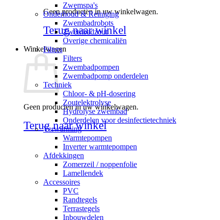
Zwemspa's
Geen producten in uw winkelwagen.
Onderhoud & Reiniging
Zwembadrobots
Terug naar winkel
Zwembadzout
Overige chemicaliën
Winkelwagen
Filters
Filters
Zwembadpompen
Zwembadpomp onderdelen
Techniek
Chloor- & pH-dosering
Zoutelektrolyse
Geen producten in uw winkelwagen.
Hydrolyse zwembad
Onderdelen voor desinfectietechniek
Terug naar winkel
Verwarming
Warmtepompen
Inverter warmtepompen
Afdekkingen
Zomerzeil / noppenfolie
Lamellendek
Accessoires
PVC
Randtegels
Terrastegels
Inbouwdelen