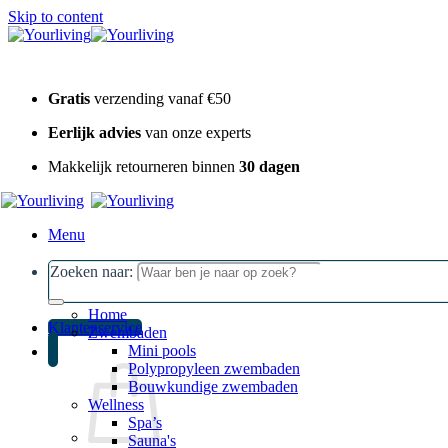
Skip to content
Gratis
verzending vanaf €50
Eerlijk advies
van onze experts
Makkelijk retourneren binnen
30 dagen
Menu
Zoeken naar:
Home
Klantenservice
Zwembaden
Mini pools
Polypropyleen zwembaden
Bouwkundige zwembaden
Wellness
Spa’s
Sauna's