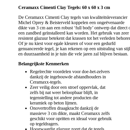
Ceramaxx Cimenti Clay Tegels: 60 x 60 x 3 cm
De Ceramaxx Cimenti Clay tegels van kwaliteitsleverancier
Michel Oprey & Beisterveld koppelen een ongeëvenaarde
dikte van 3 cm aan een robust ‘full body’ ontwerp dat direct 
een zandbed geïnstalleerd kan worden. Het gebruik van zeer
resistent glazuur betekent dat krassen tot het verleden behore
Of je nu kiest voor egale kleuren of voor een gedurfd
genuanceerde tegel, je kan rekenen op een uitstraling van stij
en duurzaamheid in je tuin die vele jaren zal blijven bestaan.
Belangrijkste Kenmerken
Regelrechte voordelen voor doe-het-zelvers
dankzij de ingebouwde afstandhouders in
Ceramaxx-tegels.
Zeer veilig door een stroef oppervlak, dat
zelfs bij nat weer beloopbaar blijft, in
tegenstelling tot andere producten die
keramiek op beton lijmen.
Onovertroffen draagkracht dankzij de
massieve 3 cm dikte, maakt Ceramaxx zelfs
geschikt voor opritten en ideaal voor gebruik
op tegeldragers.
Hoogwaardig glazuur zorgt dat de tegels