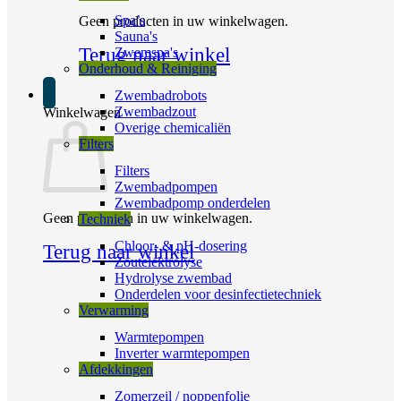
Spa’s
Geen producten in uw winkelwagen.
Sauna's
Terug naar winkel
Zwemspa's
Onderhoud & Reiniging
Zwembadrobots
Zwembadzout
Winkelwagen
Overige chemicaliën
Filters
Filters
Zwembadpompen
Zwembadpomp onderdelen
Geen producten in uw winkelwagen.
Techniek
Chloor- & pH-dosering
Terug naar winkel
Zoutelektrolyse
Hydrolyse zwembad
Onderdelen voor desinfectietechniek
Verwarming
Warmtepompen
Inverter warmtepompen
Afdekkingen
Zomerzeil / noppenfolie