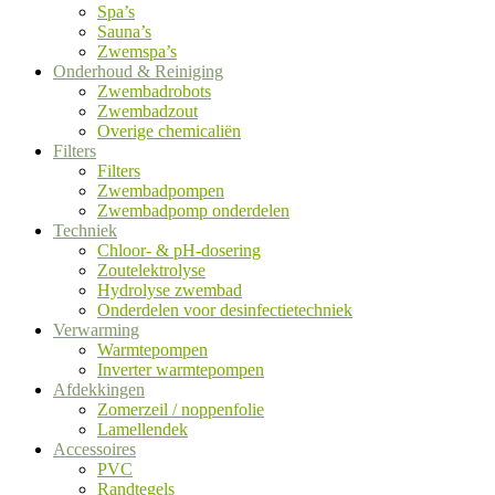
Spa’s
Sauna’s
Zwemspa’s
Onderhoud & Reiniging
Zwembadrobots
Zwembadzout
Overige chemicaliën
Filters
Filters
Zwembadpompen
Zwembadpomp onderdelen
Techniek
Chloor- & pH-dosering
Zoutelektrolyse
Hydrolyse zwembad
Onderdelen voor desinfectietechniek
Verwarming
Warmtepompen
Inverter warmtepompen
Afdekkingen
Zomerzeil / noppenfolie
Lamellendek
Accessoires
PVC
Randtegels