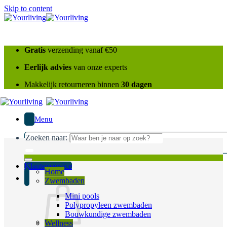
Skip to content
Gratis
verzending vanaf €50
Eerlijk advies
van onze experts
Makkelijk retourneren binnen
30 dagen
Menu
Zoeken naar:
Klantenservice
Home
Zwembaden
Mini pools
Polypropyleen zwembaden
Bouwkundige zwembaden
Wellness