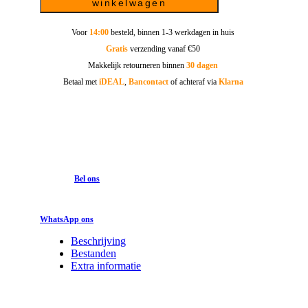
winkelwagen
Voor
14:00
besteld, binnen 1-3 werkdagen in huis
Gratis
verzending vanaf €50
Makkelijk retourneren binnen
30 dagen
Betaal met
iDEAL
,
Bancontact
of achteraf via
Klarna
Bel ons
WhatsApp ons
Beschrijving
Bestanden
Extra informatie