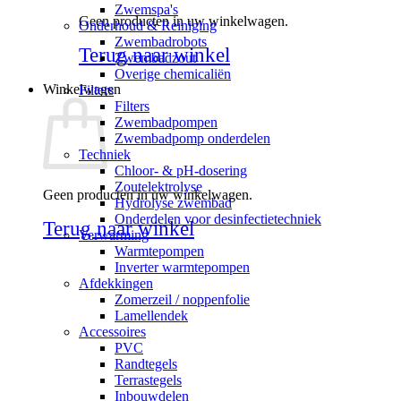
Zwemspa's
Geen producten in uw winkelwagen.
Onderhoud & Reiniging
Zwembadrobots
Terug naar winkel
Zwembadzout
Overige chemicaliën
Winkelwagen
Filters
Filters
Zwembadpompen
Zwembadpomp onderdelen
Techniek
Chloor- & pH-dosering
Zoutelektrolyse
Geen producten in uw winkelwagen.
Hydrolyse zwembad
Onderdelen voor desinfectietechniek
Terug naar winkel
Verwarming
Warmtepompen
Inverter warmtepompen
Afdekkingen
Zomerzeil / noppenfolie
Lamellendek
Accessoires
PVC
Randtegels
Terrastegels
Inbouwdelen