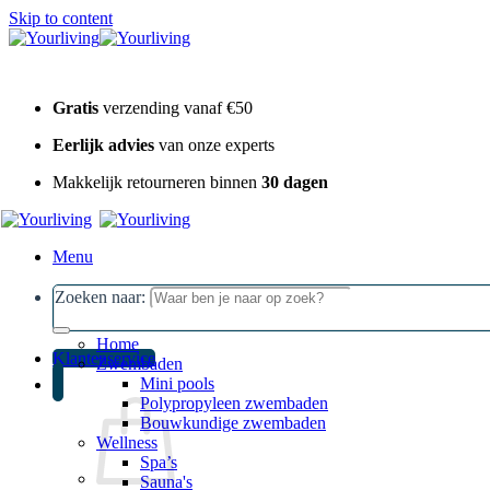
Skip to content
Gratis
verzending vanaf €50
Eerlijk advies
van onze experts
Makkelijk retourneren binnen
30 dagen
Menu
Zoeken naar:
Home
Klantenservice
Zwembaden
Mini pools
Polypropyleen zwembaden
Bouwkundige zwembaden
Wellness
Spa’s
Sauna's