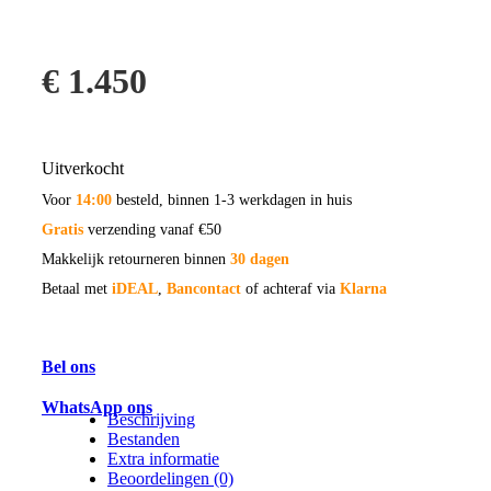
€
1.450
Uitverkocht
Voor
14:00
besteld, binnen 1-3 werkdagen in huis
Gratis
verzending vanaf €50
Makkelijk retourneren binnen
30 dagen
Betaal met
iDEAL
,
Bancontact
of achteraf via
Klarna
Bel ons
WhatsApp ons
Beschrijving
Bestanden
Extra informatie
Beoordelingen (0)