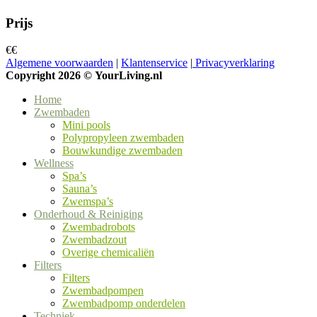
Prijs
€
€
Algemene voorwaarden
|
Klantenservice
|
Privacyverklaring
Copyright 2026 ©
YourLiving.nl
Home
Zwembaden
Mini pools
Polypropyleen zwembaden
Bouwkundige zwembaden
Wellness
Spa’s
Sauna’s
Zwemspa’s
Onderhoud & Reiniging
Zwembadrobots
Zwembadzout
Overige chemicaliën
Filters
Filters
Zwembadpompen
Zwembadpomp onderdelen
Techniek