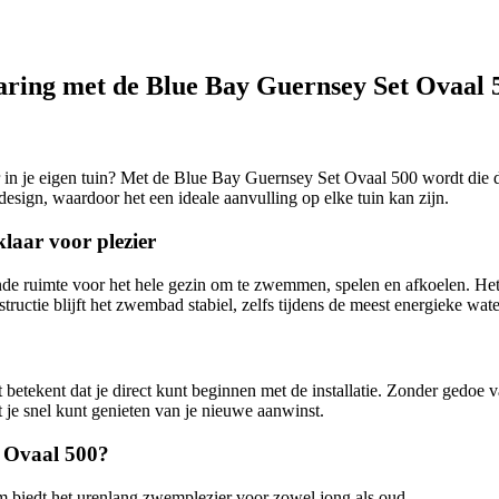
aring met de Blue Bay Guernsey Set Ovaal 
r in je eigen tuin? Met de Blue Bay Guernsey Set Ovaal 500 wordt die
esign, waardoor het een ideale aanvulling op elke tuin kan zijn.
laar voor plezier
de ruimte voor het hele gezin om te zwemmen, spelen en afkoelen. He
tructie blijft het zwembad stabiel, zelfs tijdens de meest energieke wat
etekent dat je direct kunt beginnen met de installatie. Zonder gedoe v
at je snel kunt genieten van je nieuwe aanwinst.
 Ovaal 500?
m biedt het urenlang zwemplezier voor zowel jong als oud.