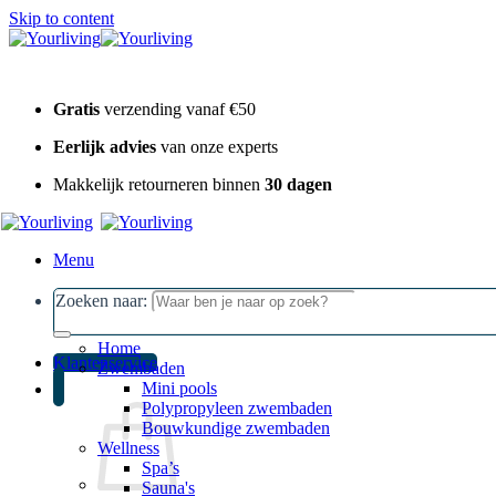
Skip to content
Gratis
verzending vanaf €50
Eerlijk advies
van onze experts
Makkelijk retourneren binnen
30 dagen
Menu
Zoeken naar:
Home
Klantenservice
Zwembaden
Mini pools
Polypropyleen zwembaden
Bouwkundige zwembaden
Wellness
Spa’s
Sauna's