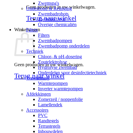
Zwemspa's
Geen producten in uw winkelwagen.
Onderhoud & Reiniging
Zwembadrobots
Terug naar winkel
Zwembadzout
Overige chemicaliën
Winkelwagen
Filters
Filters
Zwembadpompen
Zwembadpomp onderdelen
Techniek
Chloor- & pH-dosering
Zoutelektrolyse
Geen producten in uw winkelwagen.
Hydrolyse zwembad
Onderdelen voor desinfectietechniek
Terug naar winkel
Verwarming
Warmtepompen
Inverter warmtepompen
Afdekkingen
Zomerzeil / noppenfolie
Lamellendek
Accessoires
PVC
Randtegels
Terrastegels
Inbouwdelen