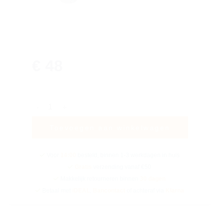
€
48
Astral inspuiter grijs - 'Multiflow' met borgmoer hoeveel
Toevoegen aan winkelwagen
Voor
14:00
besteld, binnen 1-3 werkdagen in huis
Gratis
verzending vanaf €50
Makkelijk retourneren binnen
30 dagen
Betaal met
iDEAL
,
Bancontact
of achteraf via
Klarna