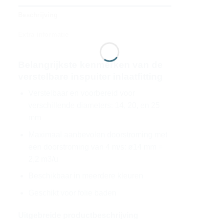
Beschrijving
Extra informatie
Belangrijkste kenmerken van de
verstelbare inspuiter inlaatfitting
Verstelbaar en voorbereid voor
verschillende diameters: 14, 20, en 25
mm
Maximaal aanbevolen doorstroming met
een doorstroming van 4 m/s: ø14 mm =
2,2 m3/u
Beschikbaar in meerdere kleuren
Geschikt voor folie baden
Uitgebreide productbeschrijving