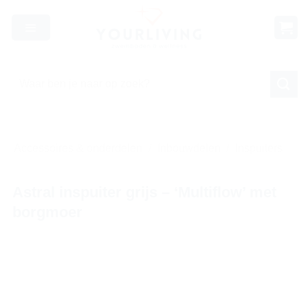
Skip
to
content
Zoeken
naar:
Accessoires & onderdelen
/
Inbouwdelen
/
Inspuiters
Astral inspuiter grijs – ‘Multiflow’ met
borgmoer