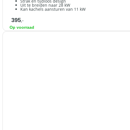
Strak en tijdloos design
Uit te breiden naar 28 kW
Kan kachels aansturen van 11 kW
395
,-
Op voorraad