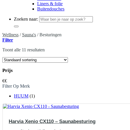
Liners & folie
Buitendouches
Zoeken naar:
Wellness
/
Sauna's
/
Besturingen
Filter
Toont alle 11 resultaten
Prijs
€
€
Filter Op Merk
HUUM
(1)
Harvia Xenio CX110 – Saunabesturing