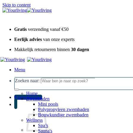
Skip to content
Gratis
verzending vanaf €50
Eerlijk advies
van onze experts
Makkelijk retourneren binnen
30 dagen
Menu
Zoeken naar:
Home
Klantenservice
Zwembaden
Mini pools
Polypropyleen zwembaden
Bouwkundige zwembaden
Wellness
Spa’s
Sauna's