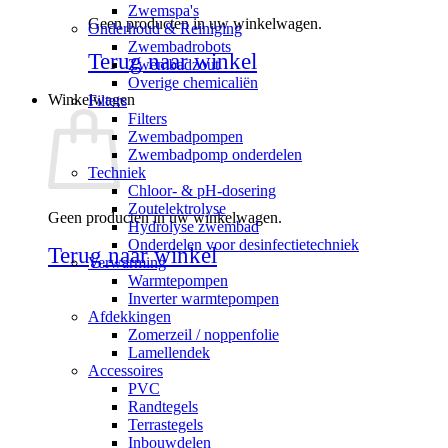
Zwemspa's
Geen producten in uw winkelwagen.
Onderhoud & Reiniging
Zwembadrobots
Terug naar winkel
Zwembadzout
Overige chemicaliën
Winkelwagen
Filters
Filters
Zwembadpompen
Zwembadpomp onderdelen
Techniek
Chloor- & pH-dosering
Zoutelektrolyse
Geen producten in uw winkelwagen.
Hydrolyse zwembad
Onderdelen voor desinfectietechniek
Terug naar winkel
Verwarming
Warmtepompen
Inverter warmtepompen
Afdekkingen
Zomerzeil / noppenfolie
Lamellendek
Accessoires
PVC
Randtegels
Terrastegels
Inbouwdelen