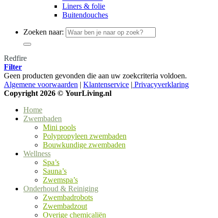
Liners & folie
Buitendouches
Zoeken naar:
Redfire
Filter
Geen producten gevonden die aan uw zoekcriteria voldoen.
Algemene voorwaarden
|
Klantenservice
|
Privacyverklaring
Copyright 2026 ©
YourLiving.nl
Home
Zwembaden
Mini pools
Polypropyleen zwembaden
Bouwkundige zwembaden
Wellness
Spa’s
Sauna’s
Zwemspa’s
Onderhoud & Reiniging
Zwembadrobots
Zwembadzout
Overige chemicaliën