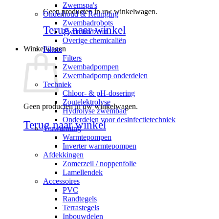
Zwemspa's
Geen producten in uw winkelwagen.
Onderhoud & Reiniging
Zwembadrobots
Terug naar winkel
Zwembadzout
Overige chemicaliën
Winkelwagen
Filters
Filters
Zwembadpompen
Zwembadpomp onderdelen
Techniek
Chloor- & pH-dosering
Zoutelektrolyse
Geen producten in uw winkelwagen.
Hydrolyse zwembad
Onderdelen voor desinfectietechniek
Terug naar winkel
Verwarming
Warmtepompen
Inverter warmtepompen
Afdekkingen
Zomerzeil / noppenfolie
Lamellendek
Accessoires
PVC
Randtegels
Terrastegels
Inbouwdelen