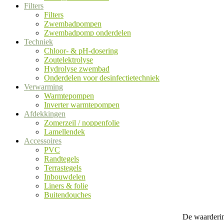
Filters
Filters
Zwembadpompen
Zwembadpomp onderdelen
Techniek
Chloor- & pH-dosering
Zoutelektrolyse
Hydrolyse zwembad
Onderdelen voor desinfectietechniek
Verwarming
Warmtepompen
Inverter warmtepompen
Afdekkingen
Zomerzeil / noppenfolie
Lamellendek
Accessoires
PVC
Randtegels
Terrastegels
Inbouwdelen
Liners & folie
Buitendouches
De waarderin