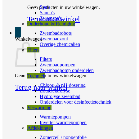
Spa’s
Geen producten in uw winkelwagen.
Sauna's
Terug naar winkel
Zwemspa's
Onderhoud & Reiniging
Zwembadrobots
Zwembadzout
Winkelwagen
Overige chemicaliën
Filters
Filters
Zwembadpompen
Zwembadpomp onderdelen
Geen producten in uw winkelwagen.
Techniek
Chloor- & pH-dosering
Terug naar winkel
Zoutelektrolyse
Hydrolyse zwembad
Onderdelen voor desinfectietechniek
Verwarming
Warmtepompen
Inverter warmtepompen
Afdekkingen
Zomerzeil / noppenfolie