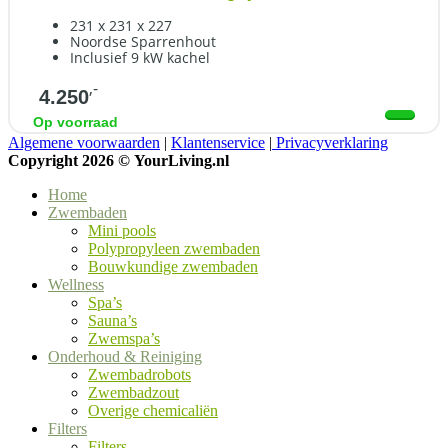
231 x 231 x 227
Noordse Sparrenhout
Inclusief 9 kW kachel
,-
4.250
Op voorraad
Algemene voorwaarden
|
Klantenservice
|
Privacyverklaring
Copyright 2026 ©
YourLiving.nl
Home
Zwembaden
Mini pools
Polypropyleen zwembaden
Bouwkundige zwembaden
Wellness
Spa’s
Sauna’s
Zwemspa’s
Onderhoud & Reiniging
Zwembadrobots
Zwembadzout
Overige chemicaliën
Filters
Filters