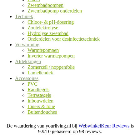
Zwembadpompen
Zwembadpomp onderdelen
Techniek
Chloor- & pH-dosering
Zoutelektrolyse
Hydrolyse zwembad
Onderdelen voor desinfectietechniek
Verwarming
Warmtepompen
Inverter warmtepompen
Afdekkingen
Zomerzeil / noppenfolie
Lamellendek
Accessoires
PVC
Randtegels
Terrastegels
Inbouwdelen
Liners & folie
Buitendouches
De waardering van yourliving.nl bij
WebwinkelKeur Reviews
is
9.9/10 gebaseerd op 98 reviews.