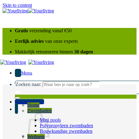
Skip to content
Gratis
verzending vanaf €50
Eerlijk advies
van onze experts
Makkelijk retourneren binnen
30 dagen
Menu
Zoeken naar:
Klantenservice
Home
Zwembaden
Mini pools
Polypropyleen zwembaden
Bouwkundige zwembaden
Wellness