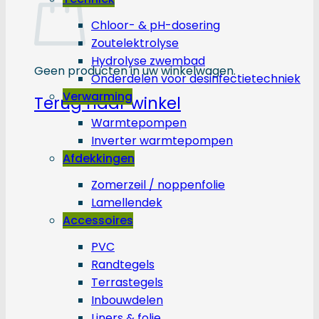
Chloor- & pH-dosering
Zoutelektrolyse
Hydrolyse zwembad
Geen producten in uw winkelwagen.
Onderdelen voor desinfectietechniek
Verwarming
Terug naar winkel
Warmtepompen
Inverter warmtepompen
Afdekkingen
Zomerzeil / noppenfolie
Lamellendek
Accessoires
PVC
Randtegels
Terrastegels
Inbouwdelen
Liners & folie