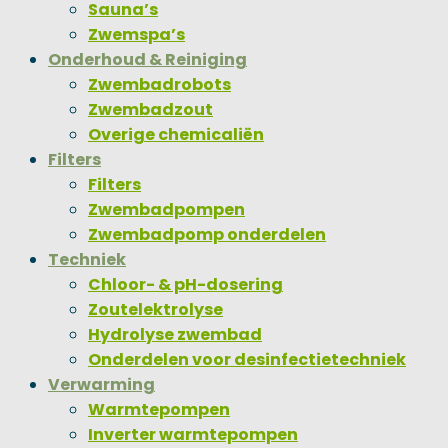
Sauna’s
Zwemspa’s
Onderhoud & Reiniging
Zwembadrobots
Zwembadzout
Overige chemicaliën
Filters
Filters
Zwembadpompen
Zwembadpomp onderdelen
Techniek
Chloor- & pH-dosering
Zoutelektrolyse
Hydrolyse zwembad
Onderdelen voor desinfectietechniek
Verwarming
Warmtepompen
Inverter warmtepompen