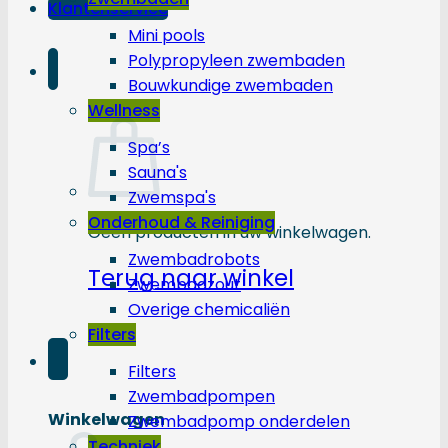
Klantenservice
Mini pools
Polypropyleen zwembaden
Bouwkundige zwembaden
Wellness
Spa’s
Sauna's
Zwemspa's
Onderhoud & Reiniging
Geen producten in uw winkelwagen.
Zwembadrobots
Terug naar winkel
Zwembadzout
Overige chemicaliën
Filters
Filters
Zwembadpompen
Winkelwagen
Zwembadpomp onderdelen
Techniek