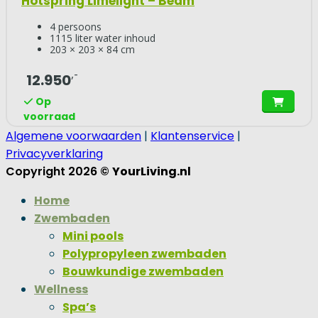
Hotspring Limelight – Beam
4 persoons
1115 liter water inhoud
203 × 203 × 84 cm
,-
12.950
Op
voorraad
Algemene voorwaarden
|
Klantenservice
|
Privacyverklaring
Copyright 2026 ©
YourLiving.nl
Home
Zwembaden
Mini pools
Polypropyleen zwembaden
Bouwkundige zwembaden
Wellness
Spa’s