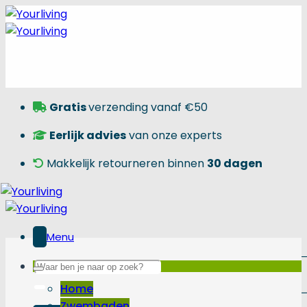
Skip
to
content
Gratis
verzending vanaf €50
Eerlijk advies
van onze experts
Makkelijk retourneren binnen
30 dagen
Menu
Zoeken
naar:
Home
Zwembaden