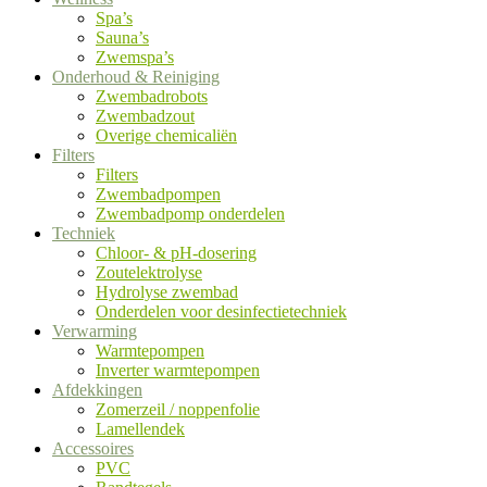
Spa’s
Sauna’s
Zwemspa’s
Onderhoud & Reiniging
Zwembadrobots
Zwembadzout
Overige chemicaliën
Filters
Filters
Zwembadpompen
Zwembadpomp onderdelen
Techniek
Chloor- & pH-dosering
Zoutelektrolyse
Hydrolyse zwembad
Onderdelen voor desinfectietechniek
Verwarming
Warmtepompen
Inverter warmtepompen
Afdekkingen
Zomerzeil / noppenfolie
Lamellendek
Accessoires
PVC