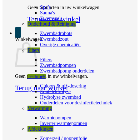
Spa’s
Geen producten in uw winkelwagen.
Sauna's
Terug naar winkel
Zwemspa's
Onderhoud & Reiniging
Zwembadrobots
Zwembadzout
Winkelwagen
Overige chemicaliën
Filters
Filters
Zwembadpompen
Zwembadpomp onderdelen
Geen producten in uw winkelwagen.
Techniek
Chloor- & pH-dosering
Terug naar winkel
Zoutelektrolyse
Hydrolyse zwembad
Onderdelen voor desinfectietechniek
Verwarming
Warmtepompen
Inverter warmtepompen
Afdekkingen
Zomerzeil / noppenfolie