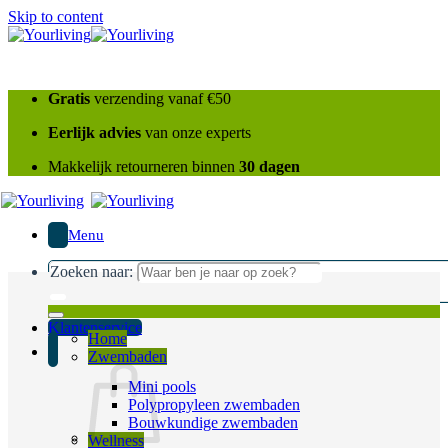
Skip to content
Gratis
verzending vanaf €50
Eerlijk advies
van onze experts
Makkelijk retourneren binnen
30 dagen
Menu
Zoeken naar:
Klantenservice
Home
Zwembaden
Mini pools
Polypropyleen zwembaden
Bouwkundige zwembaden
Wellness