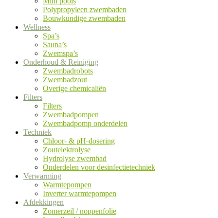
Mini pools
Polypropyleen zwembaden
Bouwkundige zwembaden
Wellness
Spa’s
Sauna’s
Zwemspa’s
Onderhoud & Reiniging
Zwembadrobots
Zwembadzout
Overige chemicaliën
Filters
Filters
Zwembadpompen
Zwembadpomp onderdelen
Techniek
Chloor- & pH-dosering
Zoutelektrolyse
Hydrolyse zwembad
Onderdelen voor desinfectietechniek
Verwarming
Warmtepompen
Inverter warmtepompen
Afdekkingen
Zomerzeil / noppenfolie