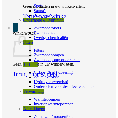
Spa’s
Geen producten in uw winkelwagen.
Sauna's
Terug naar winkel
Zwemspa's
Onderhoud & Reiniging
Zwembadrobots
Zwembadzout
Winkelwagen
Overige chemicaliën
Filters
Filters
Zwembadpompen
Zwembadpomp onderdelen
Geen producten in uw winkelwagen.
Techniek
Chloor- & pH-dosering
Terug naar winkel
Zoutelektrolyse
Hydrolyse zwembad
Onderdelen voor desinfectietechniek
Verwarming
Warmtepompen
Inverter warmtepompen
Afdekkingen
Zomerzeil / noppenfolie