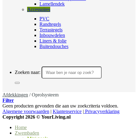
Lamellendek
Accessoires
PVC
Randtegels
Terrastegels
Inbouwdelen
Liners & folie
Buitendouches
Zoeken naar:
Afdekkingen
/
Oprolsysteem
Filter
Geen producten gevonden die aan uw zoekcriteria voldoen.
Algemene voorwaarden
|
Klantenservice
|
Privacyverklaring
Copyright 2026 ©
YourLiving.nl
Home
Zwembaden