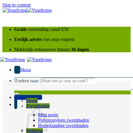
Skip to content
Gratis
verzending vanaf €50
Eerlijk advies
van onze experts
Makkelijk retourneren binnen
30 dagen
Menu
Zoeken naar:
Klantenservice
Home
Zwembaden
Mini pools
Polypropyleen zwembaden
Bouwkundige zwembaden
Wellness