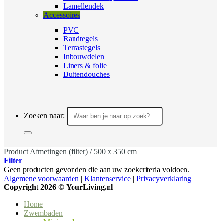
Lamellendek
Accessoires
PVC
Randtegels
Terrastegels
Inbouwdelen
Liners & folie
Buitendouches
Zoeken naar:
Product Afmetingen (filter)
/
500 x 350 cm
Filter
Geen producten gevonden die aan uw zoekcriteria voldoen.
Algemene voorwaarden
|
Klantenservice
|
Privacyverklaring
Copyright 2026 ©
YourLiving.nl
Home
Zwembaden