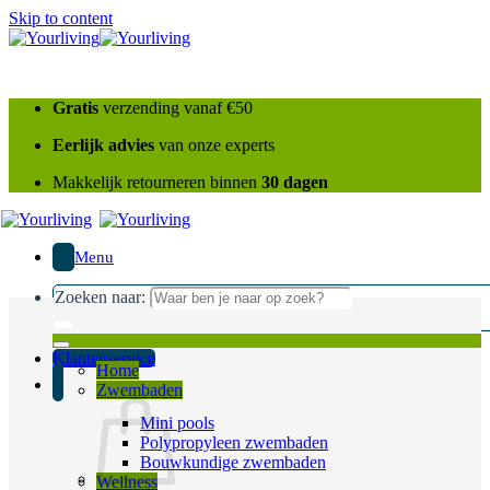
Skip to content
Gratis
verzending vanaf €50
Eerlijk advies
van onze experts
Makkelijk retourneren binnen
30 dagen
Menu
Zoeken naar:
Klantenservice
Home
Zwembaden
Mini pools
Polypropyleen zwembaden
Bouwkundige zwembaden
Wellness