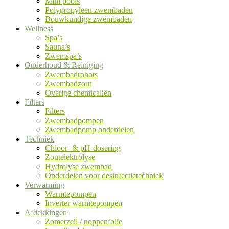
Mini pools
Polypropyleen zwembaden
Bouwkundige zwembaden
Wellness
Spa’s
Sauna’s
Zwemspa’s
Onderhoud & Reiniging
Zwembadrobots
Zwembadzout
Overige chemicaliën
Filters
Filters
Zwembadpompen
Zwembadpomp onderdelen
Techniek
Chloor- & pH-dosering
Zoutelektrolyse
Hydrolyse zwembad
Onderdelen voor desinfectietechniek
Verwarming
Warmtepompen
Inverter warmtepompen
Afdekkingen
Zomerzeil / noppenfolie