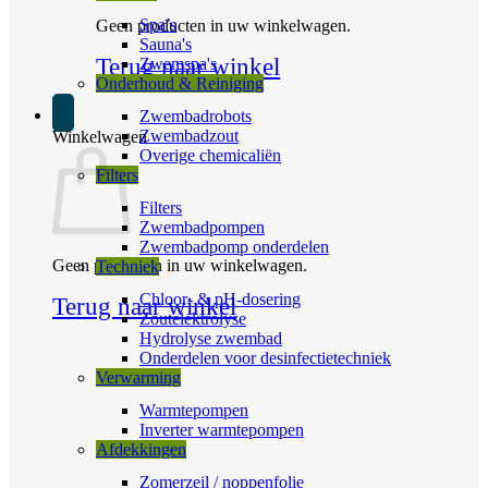
Spa’s
Geen producten in uw winkelwagen.
Sauna's
Terug naar winkel
Zwemspa's
Onderhoud & Reiniging
Zwembadrobots
Zwembadzout
Winkelwagen
Overige chemicaliën
Filters
Filters
Zwembadpompen
Zwembadpomp onderdelen
Geen producten in uw winkelwagen.
Techniek
Chloor- & pH-dosering
Terug naar winkel
Zoutelektrolyse
Hydrolyse zwembad
Onderdelen voor desinfectietechniek
Verwarming
Warmtepompen
Inverter warmtepompen
Afdekkingen
Zomerzeil / noppenfolie