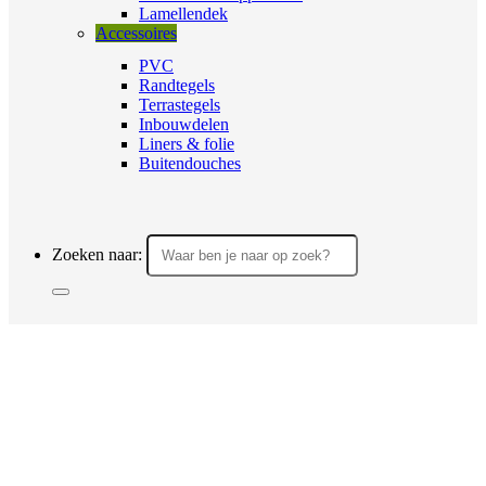
Lamellendek
Accessoires
PVC
Randtegels
Terrastegels
Inbouwdelen
Liners & folie
Buitendouches
Zoeken naar: