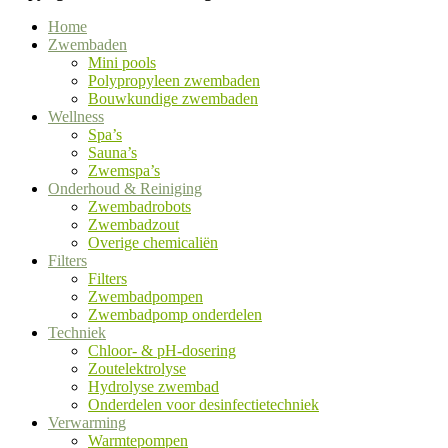
Home
Zwembaden
Mini pools
Polypropyleen zwembaden
Bouwkundige zwembaden
Wellness
Spa’s
Sauna’s
Zwemspa’s
Onderhoud & Reiniging
Zwembadrobots
Zwembadzout
Overige chemicaliën
Filters
Filters
Zwembadpompen
Zwembadpomp onderdelen
Techniek
Chloor- & pH-dosering
Zoutelektrolyse
Hydrolyse zwembad
Onderdelen voor desinfectietechniek
Verwarming
Warmtepompen