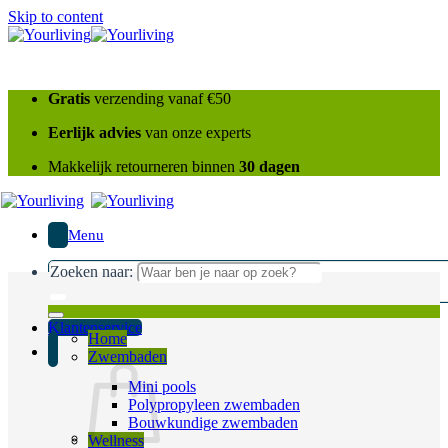
Skip to content
Gratis
verzending vanaf €50
Eerlijk advies
van onze experts
Makkelijk retourneren binnen
30 dagen
Menu
Zoeken naar:
Klantenservice
Home
Zwembaden
Mini pools
Polypropyleen zwembaden
Bouwkundige zwembaden
Wellness