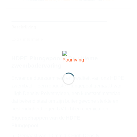
Beschrijving
Extra informatie
HDPE Plungepool – De ultieme
zwembadervaring
Ervaar de duurzaamheid en kwaliteit van ons HDPE
zwembad – een robuuste Plungepool gemaakt van
High Density Polyethyleen, een kunststof materiaal
dat bekend staat om zijn buitengewone sterkte en
bestendigheid tegen UV-licht en chemicaliën.
Eigenschappen van de HDPE
Plungepool
Gemaakt van 10 mm dik High Density