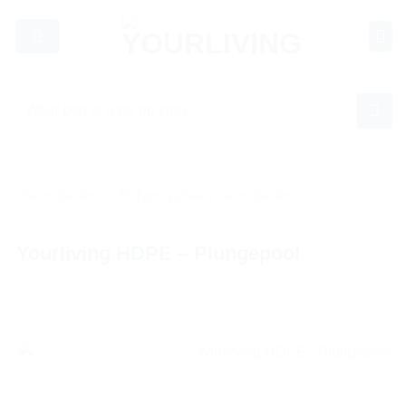
Skip
to
content
Zoeken
naar:
Zwembaden
/
Polypropyleen zwembaden
Yourliving HDPE – Plungepool