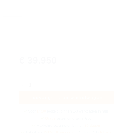
€
39.950
Yourliving HDPE - Plungepool hoeveelheid
Toevoegen aan winkelwagen
Voor
14:00
besteld, binnen 1-3 werkdagen in huis
Gratis
verzending vanaf €50
Makkelijk retourneren binnen
30 dagen
Betaal met
iDEAL
,
Bancontact
of achteraf via
Klarna