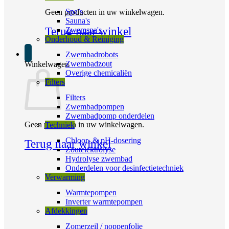
Spa’s
Geen producten in uw winkelwagen.
Sauna's
Terug naar winkel
Zwemspa's
Onderhoud & Reiniging
Zwembadrobots
Zwembadzout
Winkelwagen
Overige chemicaliën
Filters
Filters
Zwembadpompen
Zwembadpomp onderdelen
Geen producten in uw winkelwagen.
Techniek
Chloor- & pH-dosering
Terug naar winkel
Zoutelektrolyse
Hydrolyse zwembad
Onderdelen voor desinfectietechniek
Verwarming
Warmtepompen
Inverter warmtepompen
Afdekkingen
Zomerzeil / noppenfolie