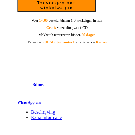
Toevoegen aan
winkelwagen
Voor
14:00
besteld, binnen 1-3 werkdagen in huis
Gratis
verzending vanaf €50
Makkelijk retourneren binnen
30 dagen
Betaal met
iDEAL
,
Bancontact
of achteraf via
Klarna
Bel ons
WhatsApp ons
Beschrijving
Extra informatie