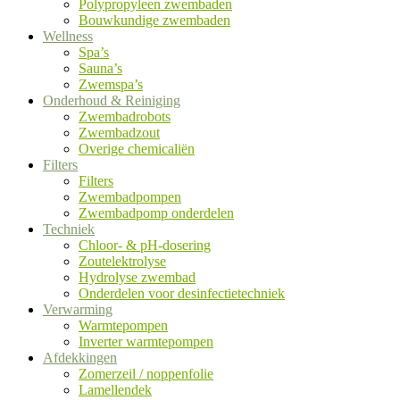
Polypropyleen zwembaden
Bouwkundige zwembaden
Wellness
Spa’s
Sauna’s
Zwemspa’s
Onderhoud & Reiniging
Zwembadrobots
Zwembadzout
Overige chemicaliën
Filters
Filters
Zwembadpompen
Zwembadpomp onderdelen
Techniek
Chloor- & pH-dosering
Zoutelektrolyse
Hydrolyse zwembad
Onderdelen voor desinfectietechniek
Verwarming
Warmtepompen
Inverter warmtepompen
Afdekkingen
Zomerzeil / noppenfolie
Lamellendek