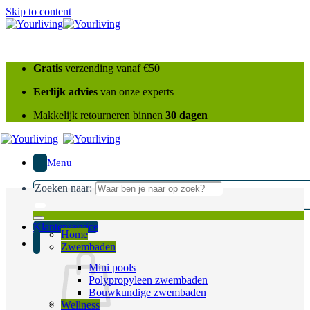
Skip to content
Gratis
verzending vanaf €50
Eerlijk advies
van onze experts
Makkelijk retourneren binnen
30 dagen
Menu
Zoeken naar:
Klantenservice
Home
Zwembaden
Mini pools
Polypropyleen zwembaden
Bouwkundige zwembaden
Wellness