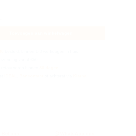
naat Solar hoeveelheid
Toevoegen aan winkelwagen
00
besteld, binnen 1-3 werkdagen in huis
rzending vanaf €50
 retourneren binnen
30 dagen
et
iDEAL
,
Bancontact
of achteraf via
Klarna
Bel ons
WhatsApp ons