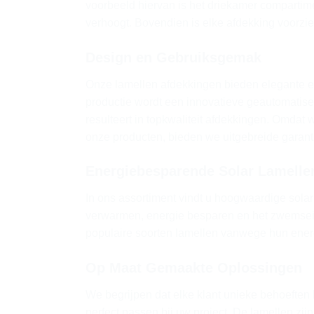
voorbeeld hiervan is het driekamer compartime
verhoogt. Bovendien is elke afdekking voorzie
Design en Gebruiksgemak
Onze lamellen afdekkingen bieden elegante e
productie wordt een innovatieve geautomatis
resulteert in topkwaliteit afdekkingen. Omdat 
onze producten, bieden we uitgebreide garan
Energiebesparende Solar Lamelle
In ons assortiment vindt u hoogwaardige sola
verwarmen, energie besparen en het zwemsei
populaire soorten lamellen vanwege hun energ
Op Maat Gemaakte Oplossingen
We begrijpen dat elke klant unieke behoeften
perfect passen bij uw project. De lamellen zij