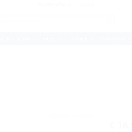
Eerlijk advies
van onze experts
en
d & Reiniging
Filters
Techniek
Verwarming
€
16.