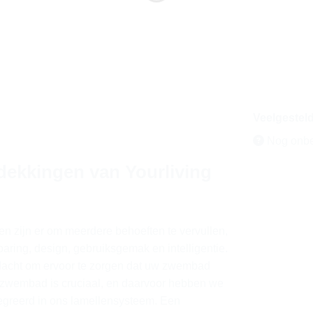
Veelgestel
Nog onb
ekkingen van Yourliving
 zijn er om meerdere behoeften te vervullen,
sparing, design, gebruiksgemak en intelligentie.
acht om ervoor te zorgen dat uw zwembad
het zwembad is cruciaal, en daarvoor hebben we
egreerd in ons lamellensysteem. Een