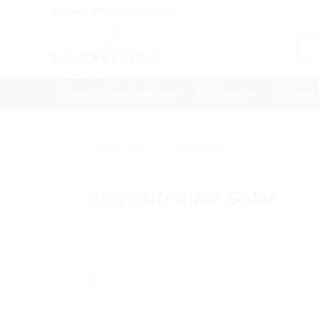
Skip
Gratis
verzending vanaf €50
to
content
Zoek
naar:
Home
Zwembaden
Wellness
Onderhou
Afdekkingen
/
Lamellendek
Polycarbonaat Solar