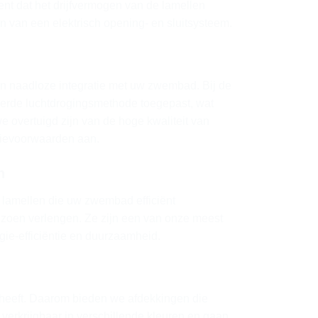
nt dat het drijfvermogen van de lamellen
n van een elektrisch opening- en sluitsysteem.
n naadloze integratie met uw zwembad. Bij de
eerde luchtdrogingsmethode toegepast, wat
we overtuigd zijn van de hoge kwaliteit van
tievoorwaarden aan.
n
r lamellen die uw zwembad efficiënt
zoen verlengen. Ze zijn een van onze meest
ie-efficiëntie en duurzaamheid.
 heeft. Daarom bieden we afdekkingen die
n verkrijgbaar in verschillende kleuren en gaan