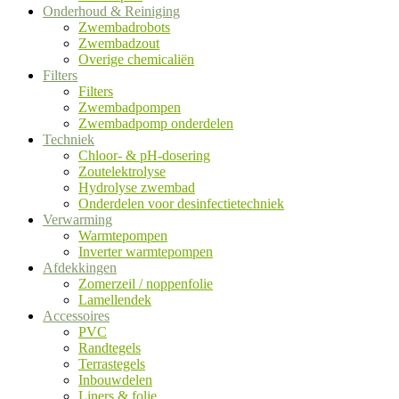
Onderhoud & Reiniging
Zwembadrobots
Zwembadzout
Overige chemicaliën
Filters
Filters
Zwembadpompen
Zwembadpomp onderdelen
Techniek
Chloor- & pH-dosering
Zoutelektrolyse
Hydrolyse zwembad
Onderdelen voor desinfectietechniek
Verwarming
Warmtepompen
Inverter warmtepompen
Afdekkingen
Zomerzeil / noppenfolie
Lamellendek
Accessoires
PVC
Randtegels
Terrastegels
Inbouwdelen
Liners & folie