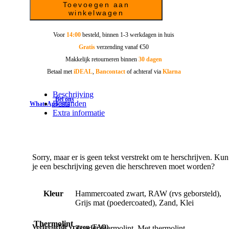
Toevoegen aan
winkelwagen
Voor
14:00
besteld, binnen 1-3 werkdagen in huis
Gratis
verzending vanaf €50
Makkelijk retourneren binnen
30 dagen
Betaal met
iDEAL
,
Bancontact
of achteraf via
Klarna
Beschrijving
Bel ons
Bestanden
WhatsApp ons
Extra informatie
Sorry, maar er is geen tekst verstrekt om te herschrijven. Kun
je een beschrijving geven die herschreven moet worden?
Kleur
Hammercoated zwart, RAW (rvs geborsteld),
Grijs mat (poedercoated), Zand, Klei
Thermolint
Veelgestelde vragen (FAQ)
Zonder thermolint, Met thermolint