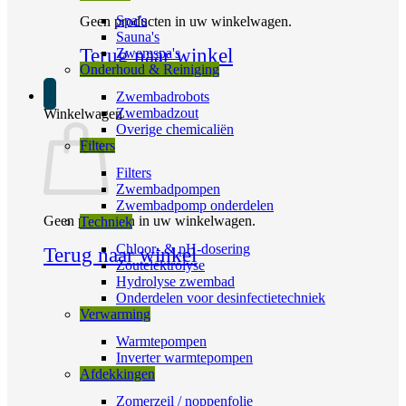
Spa’s
Geen producten in uw winkelwagen.
Sauna's
Terug naar winkel
Zwemspa's
Onderhoud & Reiniging
Zwembadrobots
Zwembadzout
Winkelwagen
Overige chemicaliën
Filters
Filters
Zwembadpompen
Zwembadpomp onderdelen
Geen producten in uw winkelwagen.
Techniek
Chloor- & pH-dosering
Terug naar winkel
Zoutelektrolyse
Hydrolyse zwembad
Onderdelen voor desinfectietechniek
Verwarming
Warmtepompen
Inverter warmtepompen
Afdekkingen
Zomerzeil / noppenfolie