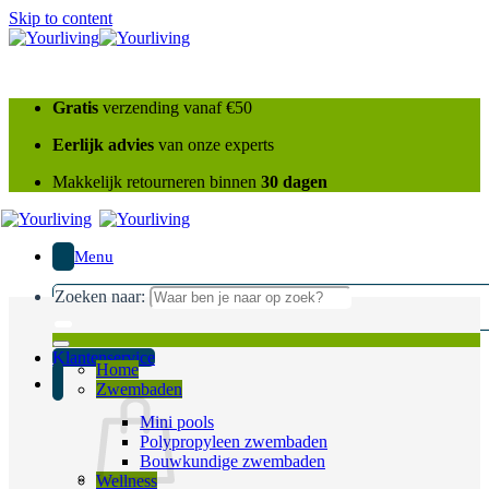
Skip to content
Gratis
verzending vanaf €50
Eerlijk advies
van onze experts
Makkelijk retourneren binnen
30 dagen
Menu
Zoeken naar:
Klantenservice
Home
Zwembaden
Mini pools
Polypropyleen zwembaden
Bouwkundige zwembaden
Wellness