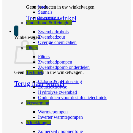
Spa’s
Geen producten in uw winkelwagen.
Sauna's
Terug naar winkel
Zwemspa's
Onderhoud & Reiniging
Zwembadrobots
Zwembadzout
Winkelwagen
Overige chemicaliën
Filters
Filters
Zwembadpompen
Zwembadpomp onderdelen
Geen producten in uw winkelwagen.
Techniek
Chloor- & pH-dosering
Terug naar winkel
Zoutelektrolyse
Hydrolyse zwembad
Onderdelen voor desinfectietechniek
Verwarming
Warmtepompen
Inverter warmtepompen
Afdekkingen
Zomerzeil / noppenfolie