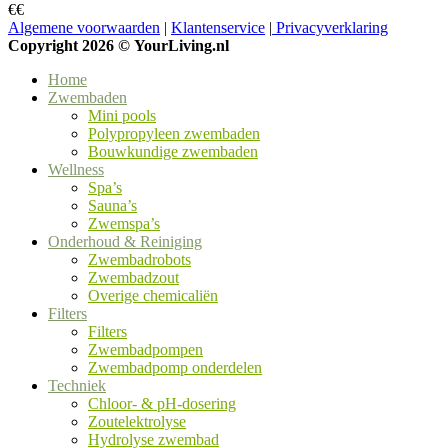
€
€
Algemene voorwaarden
|
Klantenservice
|
Privacyverklaring
Copyright 2026 ©
YourLiving.nl
Home
Zwembaden
Mini pools
Polypropyleen zwembaden
Bouwkundige zwembaden
Wellness
Spa’s
Sauna’s
Zwemspa’s
Onderhoud & Reiniging
Zwembadrobots
Zwembadzout
Overige chemicaliën
Filters
Filters
Zwembadpompen
Zwembadpomp onderdelen
Techniek
Chloor- & pH-dosering
Zoutelektrolyse
Hydrolyse zwembad