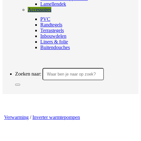
Lamellendek
Accessoires
PVC
Randtegels
Terrastegels
Inbouwdelen
Liners & folie
Buitendouches
Zoeken naar:
Verwarming
/
Inverter warmtepompen