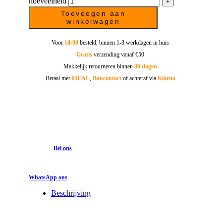
hoeveelheid
Toevoegen aan
winkelwagen
Voor
14:00
besteld, binnen 1-3 werkdagen in huis
Gratis
verzending vanaf €50
Makkelijk retourneren binnen
30 dagen
Betaal met
iDEAL
,
Bancontact
of achteraf via
Klarna
Bel ons
WhatsApp ons
Beschrijving