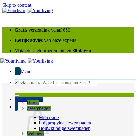
Skip to content
Gratis
verzending vanaf €50
Eerlijk advies
van onze experts
Makkelijk retourneren binnen
30 dagen
Menu
Zoeken naar:
Klantenservice
Home
Zwembaden
Mini pools
Polypropyleen zwembaden
Bouwkundige zwembaden
Wellness