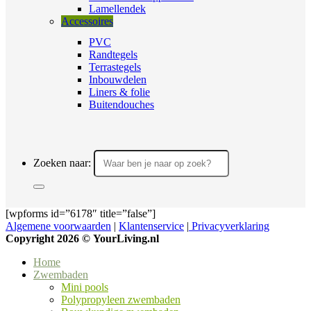
Lamellendek
Accessoires
PVC
Randtegels
Terrastegels
Inbouwdelen
Liners & folie
Buitendouches
Zoeken naar:
[wpforms id=”6178″ title=”false”]
Algemene voorwaarden
|
Klantenservice
|
Privacyverklaring
Copyright 2026 ©
YourLiving.nl
Home
Zwembaden
Mini pools
Polypropyleen zwembaden