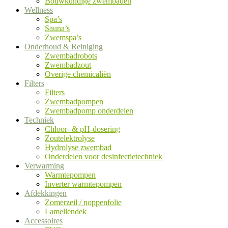
Bouwkundige zwembaden
Wellness
Spa’s
Sauna’s
Zwemspa’s
Onderhoud & Reiniging
Zwembadrobots
Zwembadzout
Overige chemicaliën
Filters
Filters
Zwembadpompen
Zwembadpomp onderdelen
Techniek
Chloor- & pH-dosering
Zoutelektrolyse
Hydrolyse zwembad
Onderdelen voor desinfectietechniek
Verwarming
Warmtepompen
Inverter warmtepompen
Afdekkingen
Zomerzeil / noppenfolie
Lamellendek
Accessoires