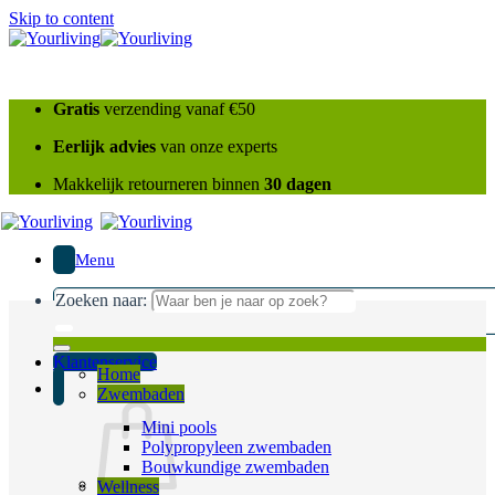
Skip to content
Gratis
verzending vanaf €50
Eerlijk advies
van onze experts
Makkelijk retourneren binnen
30 dagen
Menu
Zoeken naar:
Klantenservice
Home
Zwembaden
Mini pools
Polypropyleen zwembaden
Bouwkundige zwembaden
Wellness