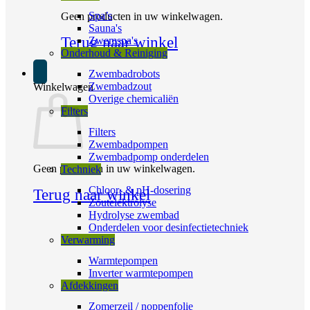
Spa’s
Geen producten in uw winkelwagen.
Sauna's
Terug naar winkel
Zwemspa's
Onderhoud & Reiniging
Zwembadrobots
Zwembadzout
Winkelwagen
Overige chemicaliën
Filters
Filters
Zwembadpompen
Zwembadpomp onderdelen
Geen producten in uw winkelwagen.
Techniek
Chloor- & pH-dosering
Terug naar winkel
Zoutelektrolyse
Hydrolyse zwembad
Onderdelen voor desinfectietechniek
Verwarming
Warmtepompen
Inverter warmtepompen
Afdekkingen
Zomerzeil / noppenfolie