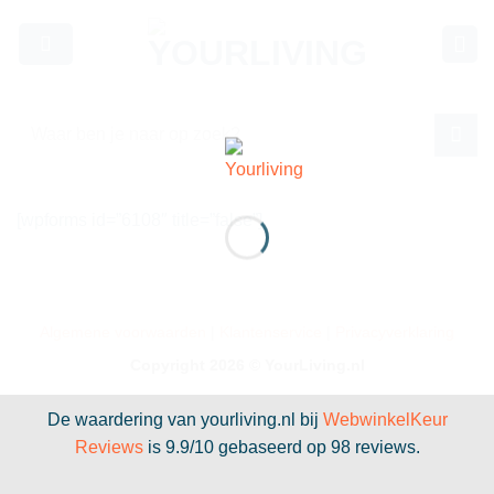
Skip
to
content
Zoeken
naar:
[wpforms id=”6108″ title=”false”]
Algemene voorwaarden
|
Klantenservice
|
Privacyverklaring
Copyright 2026 ©
YourLiving.nl
De waardering van yourliving.nl bij
WebwinkelKeur
Reviews
is 9.9/10 gebaseerd op 98 reviews.