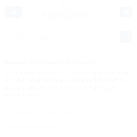
Skip
to
content
Zoeken
naar:
Waarom voor Yourliving kiezen?
bij Yourliving streven we ernaar om niet alleen zwembaden
te bouwen, maar om dromen werkelijkheid te maken. hier
zijn een paar redenen waarom u voor Yourliving zou
moeten kiezen:
Persoonlijke
contactpersoon
Vakmanschap en kwaliteit