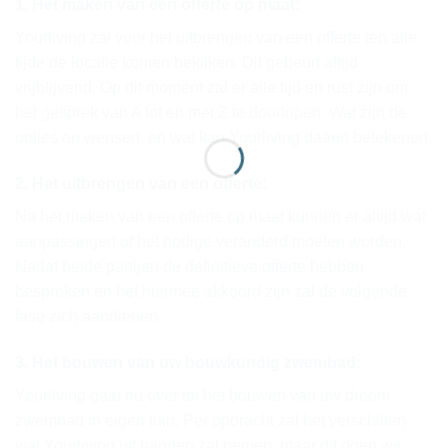
1. Het maken van een offerte op maat:
Yourliving zal voor het uitbrengen van een offerte ten alle
tijde de locatie komen bekijken. Dit gebeurt altijd
vrijblijvend. Op dit moment zal er alle tijd en rust zijn om
het gesprek van A tot en met Z te doorlopen. Wat zijn de
opties en wensen, en wat kan Yourliving daarin betekenen.
2. Het uitbrengen van een offerte:
Na het maken van een offerte op maat kunnen er altijd wat
aanpassingen of het nodige veranderd moeten worden.
Nadat beide partijen de definitieve offerte hebben
besproken en het hiermee akkoord zijn zal de volgende
fase zich aandienen.
3. Het bouwen van uw bouwkundig zwembad:
Yourliving gaat nu over tot het bouwen van uw droom
zwembad in eigen tuin. Per opdracht zal het verschillen
wat Yourliving uit handen zal nemen, maar dit doen wij